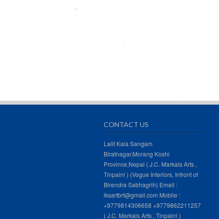
CONTACT US
Lalit Kala Sangam
Biratnagar,Morang Koshi
Province,Nepal ( J.C. Markals Arts ,
Tinpaini ) (Vogue Interiors, Infront of
Birendra Sabhagrih) Email :
lksartbrt@gmail.com Mobile :
+9779814306658 +9779862211257
( J.C. Markals Arts , Tinpaini )