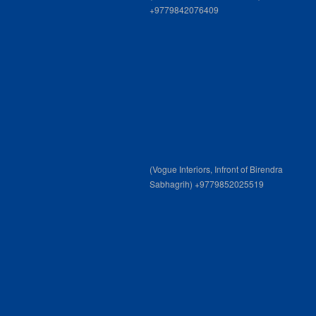
+9779842076409
(Vogue Interiors, Infront of Birendra
Sabhagrih) +9779852025519