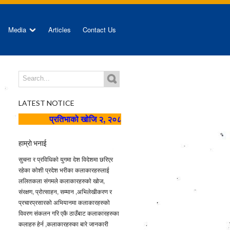
Media
Articles
Contact Us
LATEST NOTICE
प्रतिभाको खोजि २, २०८२ को सुचना
कला लेखनका लागि सुचना ।
हाम्राे भनाई
सुचना र प्रविधिकाे युगमा देश विदेशमा छरिएर
रहेका काेशी प्रदेश भरीका कलाकारहरुलाई
ललितकला संगमले कलाकारहरुकाे खोज,
संरक्षण, प्रोत्साहन, सम्मान ,अभिलेखीकरण र
प्रचारप्रसारको अभियानमा कलाकारहरुको
विवरण संकलन गरि एकै ठाउँबाट कलाकारहरुका
कलाहरु हेर्न ,कलाकारहरुका बारे जानकारी