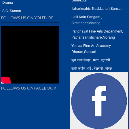
Drama
Itaharimatrix Trust,Itahari,Sunsari
S.C. Suman
Lalit Kala Sangam ,
FOLLOWS US ON YOUTUBE
Biratnagar,Morang
Panchayat Fine Arts Department,
Patharisanishchare,Morang
Yumaa Fine Art Academy ,
Dharan,Sunsari
युवा कला केन्द्र , धरान ,सुनसरी
सखी फाईन आर्ट , बेलबारी , माेरङ
FOLLOWS US ON FACEBOOK