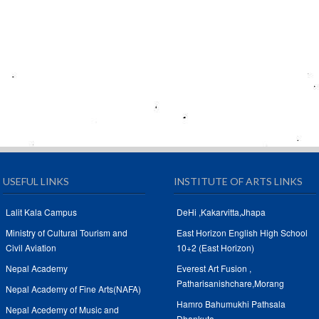
USEFUL LINKS
INSTITUTE OF ARTS LINKS
Lalit Kala Campus
DeHi ,Kakarvitta,Jhapa
Ministry of Cultural Tourism and
East Horizon English High School
Civil Aviation
10+2 (East Horizon)
Nepal Academy
Everest Art Fusion ,
Patharisanishchare,Morang
Nepal Academy of Fine Arts(NAFA)
Hamro Bahumukhi Pathsala
Nepal Acedemy of Music and
Dhankuta