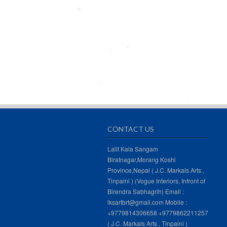
CONTACT US
Lalit Kala Sangam
Biratnagar,Morang Koshi
Province,Nepal ( J.C. Markals Arts ,
Tinpaini ) (Vogue Interiors, Infront of
Birendra Sabhagrih) Email :
lksartbrt@gmail.com Mobile :
+9779814306658 +9779862211257
( J.C. Markals Arts , Tinpaini )