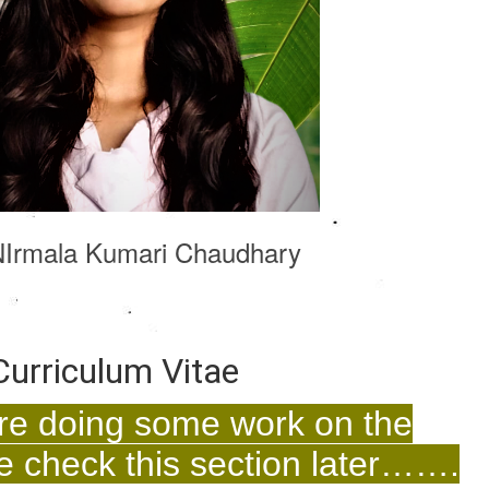
 NIrmala Kumari Chaudhary
Curriculum Vitae
re doing some work on the
 check this section later…….