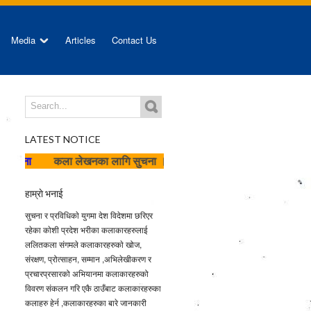
Media
Articles
Contact Us
LATEST NOTICE
कला लेखनका लागि सुचना ।
हाम्राे भनाई
सुचना र प्रविधिकाे युगमा देश विदेशमा छरिएर
रहेका काेशी प्रदेश भरीका कलाकारहरुलाई
ललितकला संगमले कलाकारहरुकाे खोज,
संरक्षण, प्रोत्साहन, सम्मान ,अभिलेखीकरण र
प्रचारप्रसारको अभियानमा कलाकारहरुको
विवरण संकलन गरि एकै ठाउँबाट कलाकारहरुका
कलाहरु हेर्न ,कलाकारहरुका बारे जानकारी