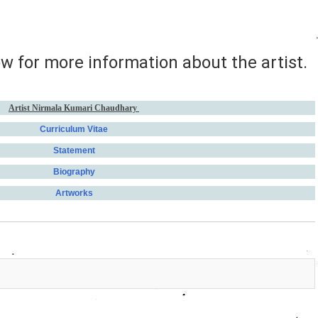
ow for more information about the artist.
Artist Nirmala Kumari Chaudhary
Curriculum Vitae
Statement
Biography
Artworks