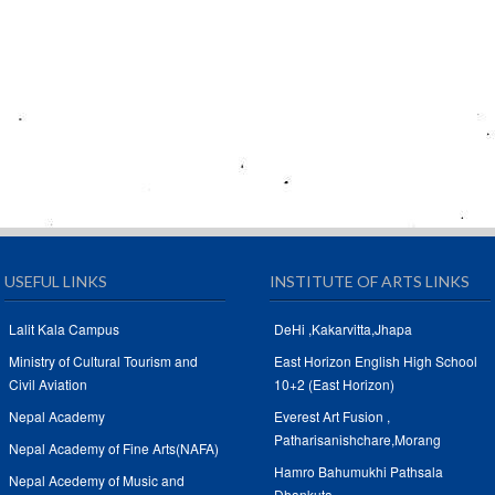
USEFUL LINKS
INSTITUTE OF ARTS LINKS
Lalit Kala Campus
DeHi ,Kakarvitta,Jhapa
Ministry of Cultural Tourism and
East Horizon English High School
Civil Aviation
10+2 (East Horizon)
Nepal Academy
Everest Art Fusion ,
Patharisanishchare,Morang
Nepal Academy of Fine Arts(NAFA)
Hamro Bahumukhi Pathsala
Nepal Acedemy of Music and
Dhankuta