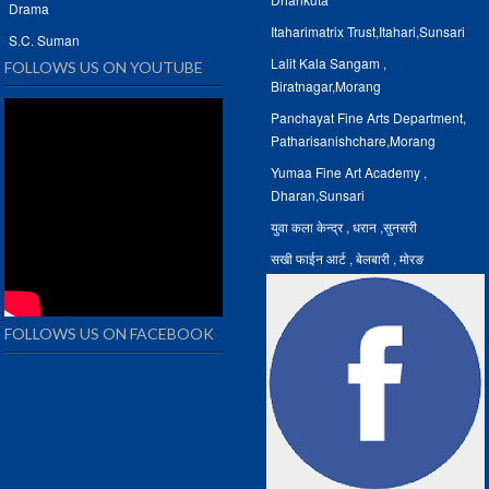
Drama
Itaharimatrix Trust,Itahari,Sunsari
S.C. Suman
Lalit Kala Sangam ,
FOLLOWS US ON YOUTUBE
Biratnagar,Morang
Panchayat Fine Arts Department,
Patharisanishchare,Morang
Yumaa Fine Art Academy ,
Dharan,Sunsari
युवा कला केन्द्र , धरान ,सुनसरी
सखी फाईन आर्ट , बेलबारी , माेरङ
FOLLOWS US ON FACEBOOK