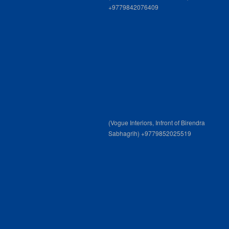
+9779842076409
(Vogue Interiors, Infront of Birendra
Sabhagrih) +9779852025519