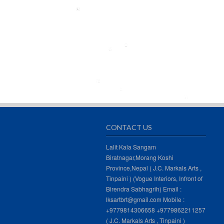
CONTACT US
Lalit Kala Sangam
Biratnagar,Morang Koshi
Province,Nepal ( J.C. Markals Arts ,
Tinpaini ) (Vogue Interiors, Infront of
Birendra Sabhagrih) Email :
lksartbrt@gmail.com Mobile :
+9779814306658 +9779862211257
( J.C. Markals Arts , Tinpaini )