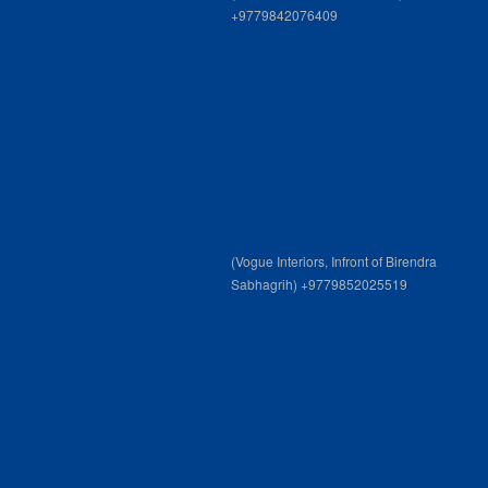
+9779842076409
(Vogue Interiors, Infront of Birendra
Sabhagrih) +9779852025519