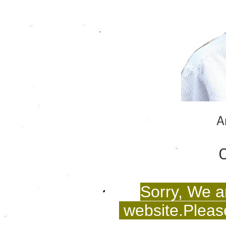
A
C
Sorry, We a
website.Please