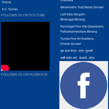
Drama
Itaharimatrix Trust,Itahari,Sunsari
S.C. Suman
Lalit Kala Sangam ,
FOLLOWS US ON YOUTUBE
Biratnagar,Morang
Panchayat Fine Arts Department,
Patharisanishchare,Morang
Yumaa Fine Art Academy ,
Dharan,Sunsari
युवा कला केन्द्र , धरान ,सुनसरी
सखी फाईन आर्ट , बेलबारी , माेरङ
FOLLOWS US ON FACEBOOK