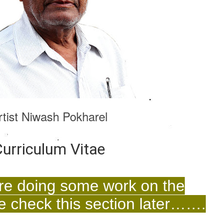
rtist Niwash Pokharel
urriculum Vitae
re doing some work on the
 check this section later…….