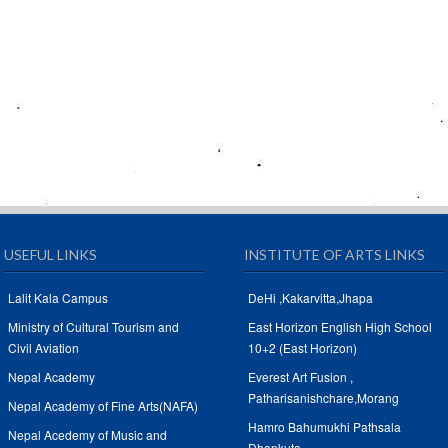
USEFUL LINKS
INSTITUTE OF ARTS LINKS
Lalit Kala Campus
DeHi ,Kakarvitta,Jhapa
Ministry of Cultural Tourism and
East Horizon English High School
Civil Aviation
10+2 (East Horizon)
Nepal Academy
Everest Art Fusion ,
Patharisanishchare,Morang
Nepal Academy of Fine Arts(NAFA)
Hamro Bahumukhi Pathsala
Nepal Acedemy of Music and
Dhankuta