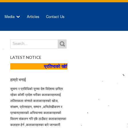
Media
Articles
Contact Us
LATEST NOTICE
प्रतिभाको खोजि २, २०८२ को सुचना
कला लेखनका लागि
हाम्राे भनाई
सुचना र प्रविधिकाे युगमा देश विदेशमा छरिएर
रहेका काेशी प्रदेश भरीका कलाकारहरुलाई
ललितकला संगमले कलाकारहरुकाे खोज,
संरक्षण, प्रोत्साहन, सम्मान ,अभिलेखीकरण र
प्रचारप्रसारको अभियानमा कलाकारहरुको
विवरण संकलन गरि एकै ठाउँबाट कलाकारहरुका
कलाहरु हेर्न ,कलाकारहरुका बारे जानकारी