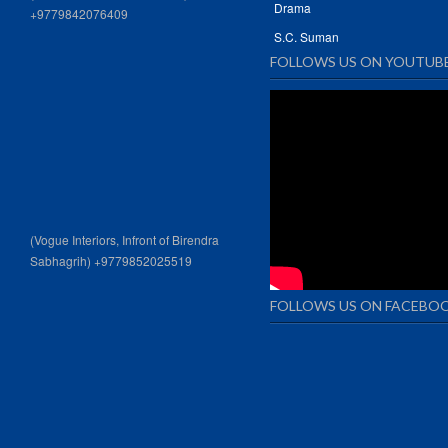
Drama
+9779842076409
S.C. Suman
FOLLOWS US ON YOUTUB
(Vogue Interiors, Infront of Birendra
Sabhagrih) +9779852025519
FOLLOWS US ON FACEBO