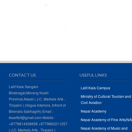
CONTACT US
USEFUL LINKS
Lalit Kala Sangam
Lalit Kala Campus
Biratnagar,Morang Koshi
Ministry of Cultural Tourism and
Province,Nepal ( J.C. Markals Arts ,
Civil Aviation
Tinpaini ) (Vogue Interiors, Infront of
Nepal Academy
Birendra Sabhagrih) Email :
lksartbrt@gmail.com Mobile :
Nepal Academy of Fine Arts(NA
+9779814306658 +9779862211257
Nepal Acedemy of Music and
( J.C. Markals Arts , Tinpaini )