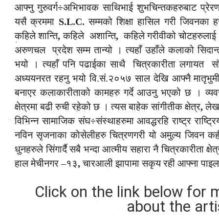
आफ्नु गुरुवर्ग
÷
अभिभावक साथिभाई शुभचिन्तकहरुबाट प्रेरण
यसै क्रममा
S.L.C.
सम्मको शिक्षा हासिल गरी जिवनका हर
कहिले शान्ति
,
कहिले अशान्ति
,
कहिले गरीवीको चोटहरुलाई आत
अरुणचल प्रदेश सम्म तान्यो । त्यहाँ उहाँले कलाको सिदान्त
भयो । त्यहाँ पनि पढाईका साथै चित्रकारीता लगायत संगि
अध्ययनरत रहनु भयो वि.सं.२०५७ साल देखि आफ्नै मातृभुमी प
बनाएर कलाकारीताको कामहरु गर्दे आउनु भएको छ । व्य
क्षेत्रमा बढी रुची रहेको छ । त्यस बाहेक सांगीतीक क्षेत्र
,
लेख
विभिन्न सामाजिक संघ
÷
संस्थाहरुमा आवद्धरहि राष्ट्र राष्ट
नविन सृजनाका कोसेलीहरु चित्रणगरी यो अमुल्य जिवन कहील
धुनहरुले सिंगार्दै सबै भन्दा आत्मीय सहारा नै चित्रकारीता क्ष
हाल मेचीनगर –१३
,
चारआली झापामा सकृय रही आफ्ना पाइल
Click on the link below for
about the arti